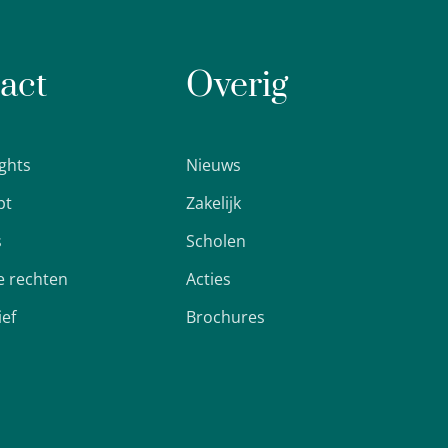
act
Overig
ights
Nieuws
pt
Zakelijk
s
Scholen
 rechten
Acties
ief
Brochures