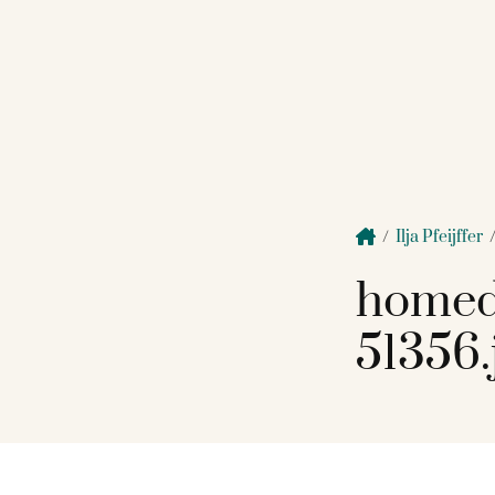
/
Ilja Pfeijffer
homed
51356.