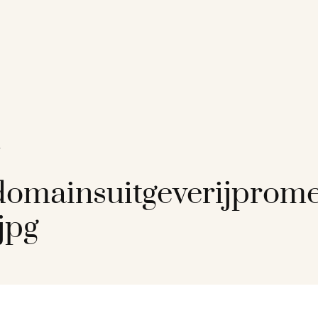
/
omainsuitgeverijprom
jpg