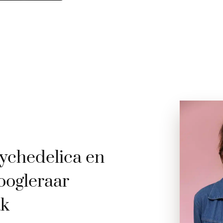
ychedelica en
oogleraar
ak