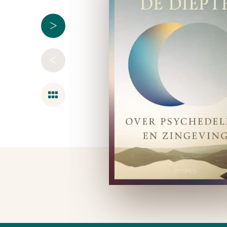
>
<
Overzicht