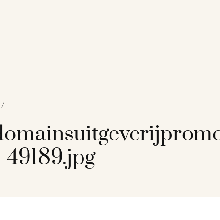
/
omainsuitgeverijprom
-49189.jpg