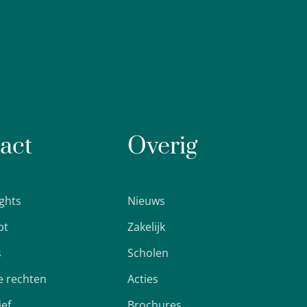
act
Overig
ights
Nieuws
pt
Zakelijk
s
Scholen
 rechten
Acties
ief
Brochures