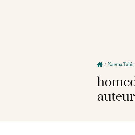
/
Naema Tahir
homed
auteur