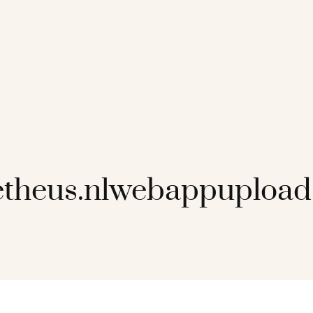
etheus.nlwebappuploa