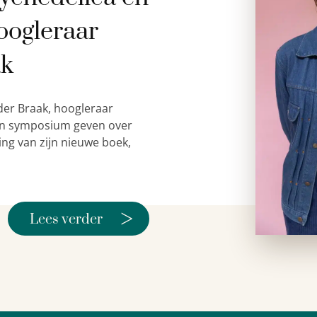
oogleraar
ak
der Braak, hoogleraar
 een symposium geven over
ing van zijn nieuwe boek,
>
Lees verder