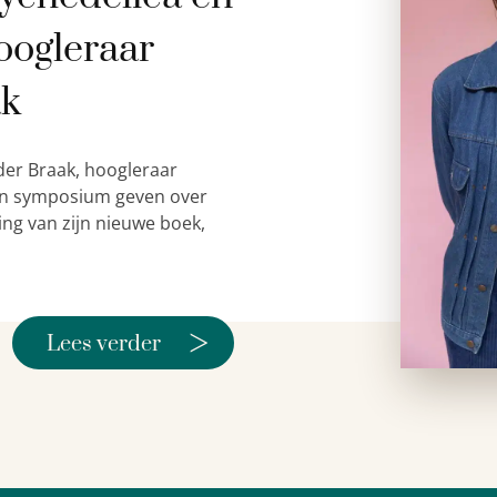
oogleraar
ak
der Braak, hoogleraar
 een symposium geven over
ing van zijn nieuwe boek,
>
Lees verder