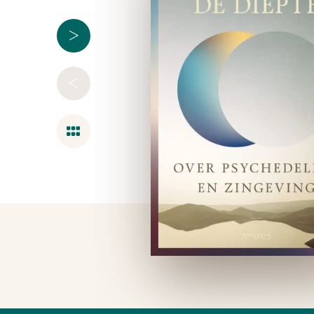
>
<
Overzicht