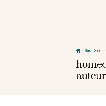
/
Ruud Slotbo
homed
auteur