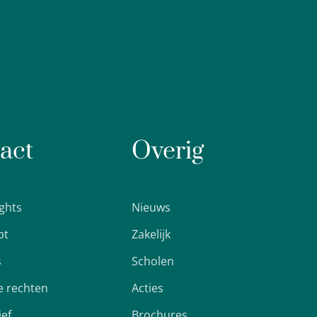
act
Overig
ights
Nieuws
pt
Zakelijk
s
Scholen
 rechten
Acties
ief
Brochures