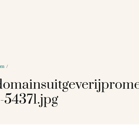
om
/
omainsuitgeverijprom
-54371.jpg