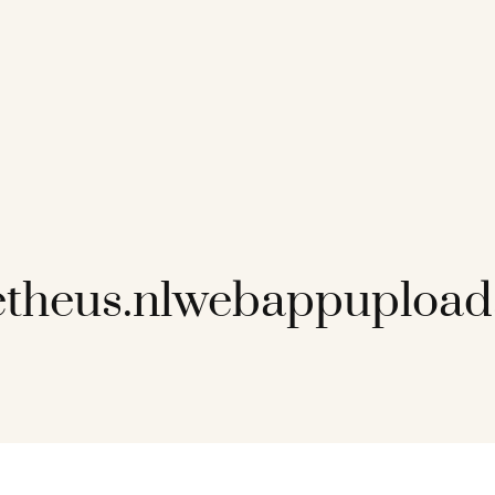
etheus.nlwebappuploa