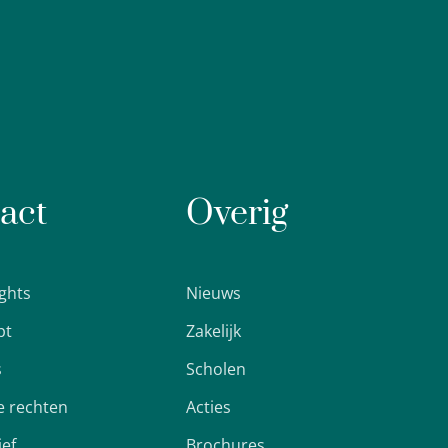
act
Overig
ights
Nieuws
pt
Zakelijk
s
Scholen
 rechten
Acties
ief
Brochures