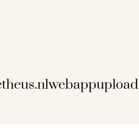
etheus.nlwebappuploa