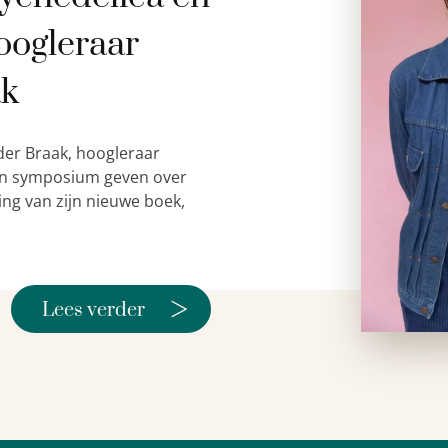
oogleraar
ak
der Braak, hoogleraar
 een symposium geven over
ing van zijn nieuwe boek,
>
Lees verder