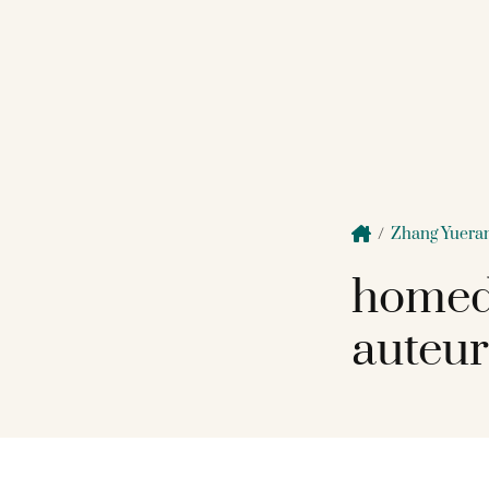
/
Zhang Yuera
homed
auteur