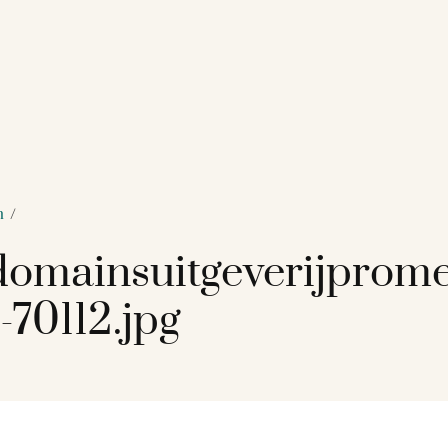
n
/
omainsuitgeverijprom
-70112.jpg