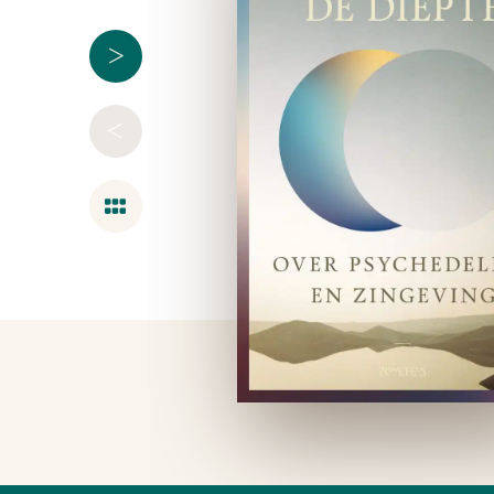
>
<
Overzicht