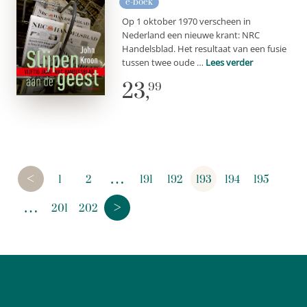
e-boek
Op 1 oktober 1970 verscheen in
Nederland een nieuwe krant: NRC
Handelsblad. Het resultaat van een fusie
tussen twee oude …
Lees verder
23,
99
<
…
1
2
191
192
193
194
195
>
…
201
202