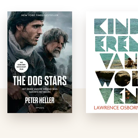
The Dog Stars
Kinderen va
wolve
paperback
paperbac
Hig heeft tien jaar
geleden als een van
Oliemiljardair Jam
de weinigen een
Arthur Knight huu
pandemie overleefd.
de enigszins a
Hij heeft nog maar
lagerwal geraak
drie redenen om te
privédetective Tyl
leven: zijn hond, zijn
in om zi
chagrijnige buurman
weggelopen docht
en zijn kleine …
Chana te vinden. 
een badhotel 
Turkije treft Tyl
Chana aan, die