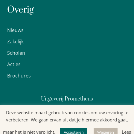
Overig
Nieuws
Zakelijk
Scholen
Acties
Brochures
Uitgeverij Prometheus
Deze website maakt gebruik van cookies om uw ervaring te
verbeteren. We gaan ervan uit dat je hiermee akkoord gaat,
Algemene voorwaarden
maar het is niet verplicht.
Lees
Privacyverklaring
Accepteren
Weigeren