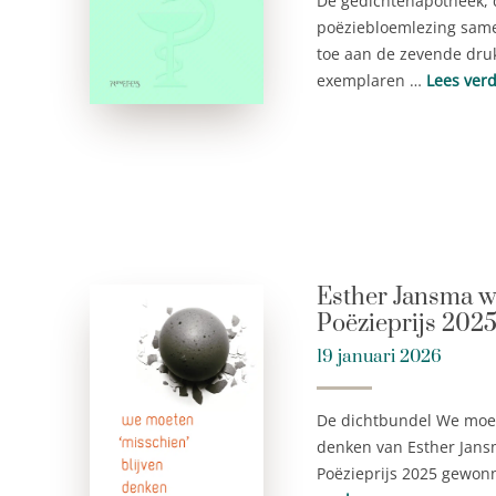
De gedichtenapotheek,
poëziebloemlezing samen
toe aan de zevende dru
exemplaren …
Lees ver
Esther Jansma w
Poëzieprijs 2025
19 januari 2026
De dichtbundel We moete
denken van Esther Jans
Poëzieprijs 2025 gewon