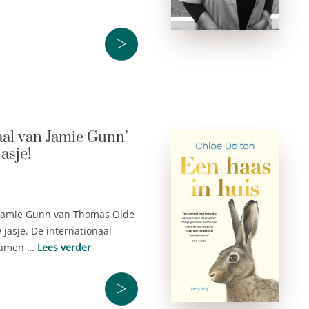
>
haal van Jamie Gunn’
asje!
n Jamie Gunn van Thomas Olde
jasje. De internationaal
 samen …
Lees verder
>