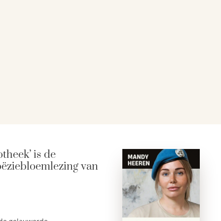
theek’ is de
oëziebloemlezing van