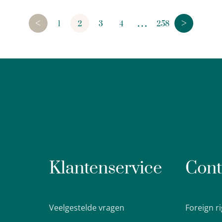
<
>
…
1
2
3
4
258
Klantenservice
Cont
Veelgestelde vragen
Foreign r