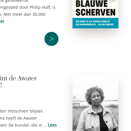
 de gelauwerde
gesteld door Philip Huff, is
k. Met meer dan 30.000
der
>
int de Awater
!
n ‘misschien’ blijven
ma heeft de Awater
nen! De bundel, die in …
Lees