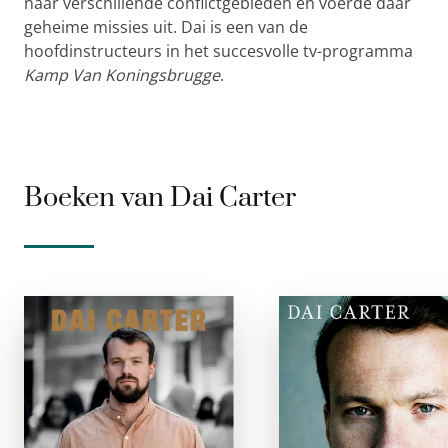
naar verschillende conflictgebieden en voerde daar
geheime missies uit. Dai is een van de
hoofdinstructeurs in het succesvolle tv-programma
Kamp Van Koningsbrugge
.
Boeken van Dai Carter
Mentale kracht
Nu of nooi
gebonden
paperbac
De grote uitdagingen
Wij opereren altijd 
van deze tijd vragen
het diepste gehei