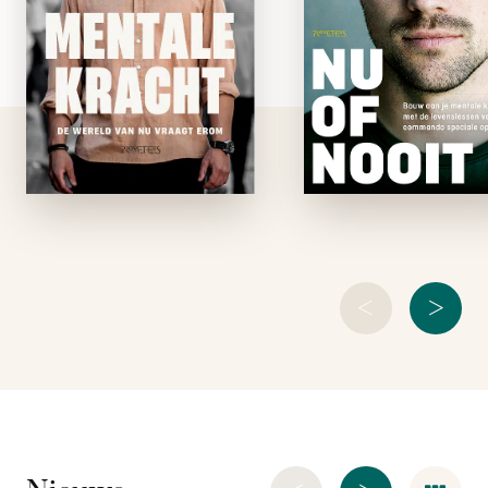
om veerkracht en
En moeten fysiek 
weerbaarheid. Dai
mentaal voorbere
Carter, voormalig
zijn op de mee
commando speciale
extreme uitdaginge
operaties en bekend
Nu of nooit.Het Kor
van tv, stelt dat
Commandotroep
veerkracht en
zijn de Special Forc
weerbaarheid
van de
belangrijker zijn dan
ooit. …
<
>