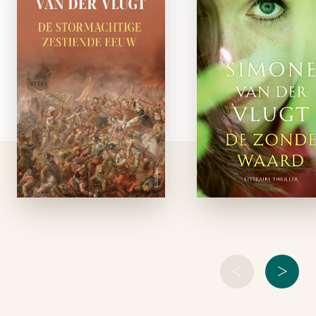
Stormachtige
waar
16e eeuw
paperbac
gebonden
Het meisje ligt op 
achterbank van 
In De stormachtige
auto. Ze lijkt 
zestiende eeuw
slapen, maar er 
brengt
iets vreemds a
bestsellerauteur
haar houding. Ie
Simone van der Vlugt
onnatuurlijks. H
de woelige periode
portier staat open. 
tot leven waarin
gaat een schok do
Alkmaar en andere
Noord-Hollandse
steden moedig
weerstand boden
tegen het Spaanse
Rijk. Ze …
<
>