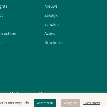
ights
Nieuws
pt
Zakelijk
s
Scholen
 rechten
Acties
ief
Brochures
cyverklaring
Algemene voorwaarden
 is niet verplicht.
Lees meer
Accepteren
Weigeren