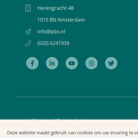
Herengracht 48
1015 BN Amsterdam
info@pbo.nl
(020) 6241934
Uitgeverij Prometheus
Deze website maakt gebruik van cookies om uw ervaring te ver