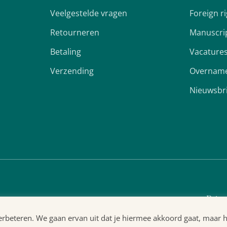
Veelgestelde vragen
Foreign r
Retourneren
Manuscri
Betaling
Vacature
Verzending
Overname
Nieuwsbr
Priva
beteren. We gaan ervan uit dat je hiermee akkoord gaat, maar het