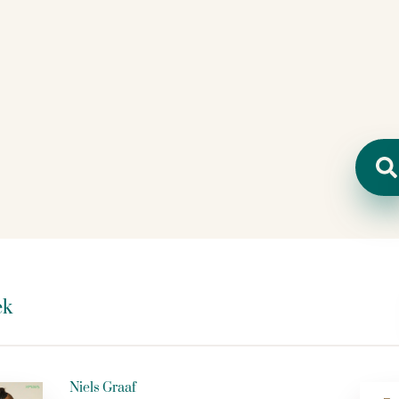
Zoeken
ek
Niels Graaf