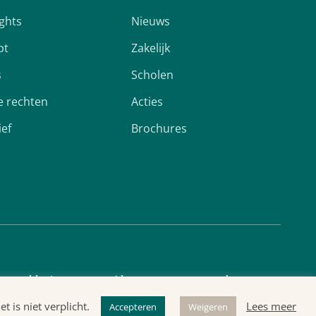
ights
Nieuws
pt
Zakelijk
s
Scholen
 rechten
Acties
ief
Brochures
cyverklaring
Algemene voorwaarden
 is niet verplicht.
Lees meer
Accepteren
Weigeren