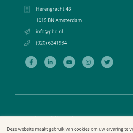
Herengracht 48
1015 BN Amsterdam
info@pbo.nl
(020) 6241934
Uitgeverij Prometheus
Deze website maakt gebruik van cookies om uw ervaring te ver