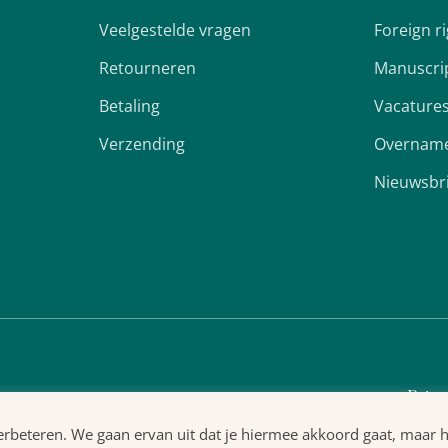
Veelgestelde vragen
Foreign r
Retourneren
Manuscri
Betaling
Vacature
Verzending
Overname
Nieuwsbr
Priva
beteren. We gaan ervan uit dat je hiermee akkoord gaat, maar het