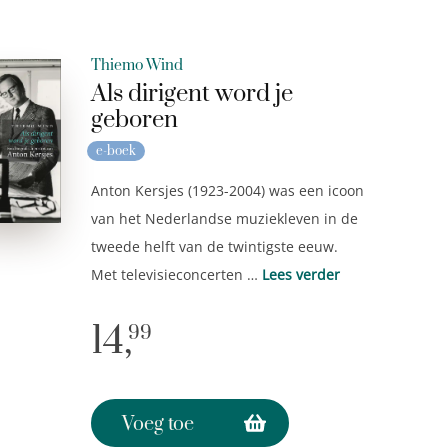
Thiemo Wind
Als dirigent word je
geboren
e-boek
Anton Kersjes (1923-2004) was een icoon
van het Nederlandse muziekleven in de
tweede helft van de twintigste eeuw.
Met televisieconcerten …
Lees verder
14,
99
Voeg toe