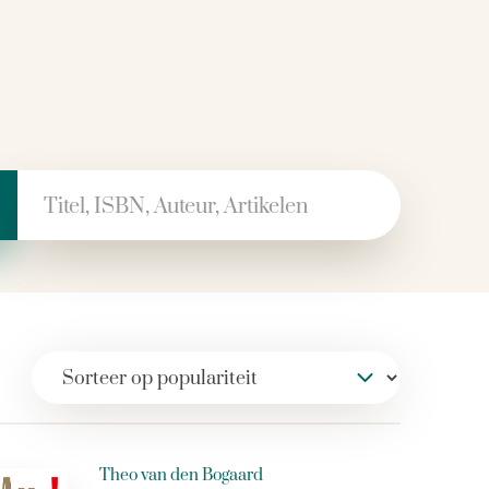
 naar:
Theo van den Bogaard