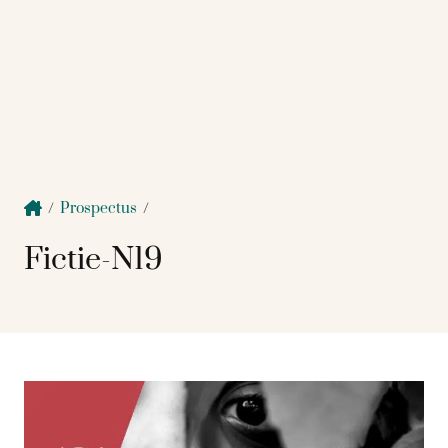
/
Prospectus
/
Fictie-N19