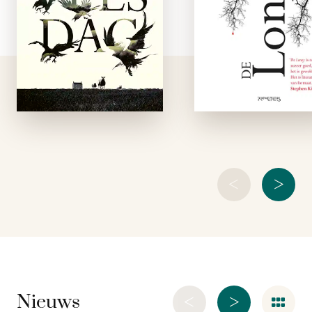
in Lancashire waar
literatuur v
hij opgroeide, om zijn
formaat.’ Steph
vader te helpen.
King De ontdekki
Doorgaans gebeurt er
van een kinderlijk
vrij weinig in de
aan de stormachti
Endlands, maar dit
Engelse kust v
jaar …
Lancashire dwin
Smith,
<
>
<
>
Nieuws