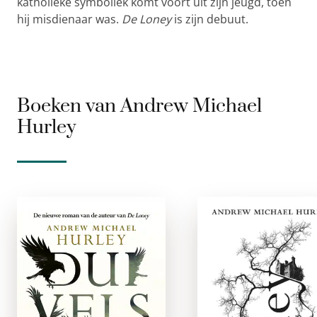
katholieke symboliek komt voort uit zijn jeugd, toen
hij misdienaar was.
De Loney
is zijn debuut.
Boeken van Andrew Michael
Hurley
Duivelsdag
De Lone
e-boek
e-boe
Elke herfst keert John
‘De Loney is ni
Pentecost terug naar
zozeer goed, het 
de schapenboerderij
geweldig. Het 