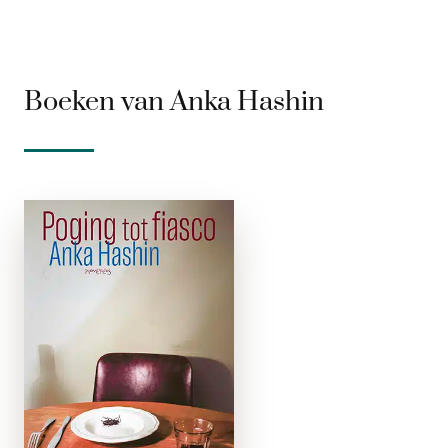
Boeken van Anka Hashin
Poging tot
fiasco
paperback
De non-conformist,
de meedogenloze
wreker, de
dagdromer: kleine
grote mensen,
tastend naar de