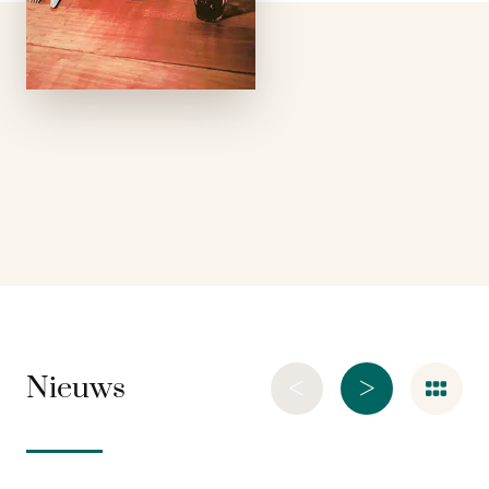
grenzen van het
onmogelijke om de
dagelijkse sleur te
doorbreken. Met
onuitputtelijk
optimisme zwieren ze
langs de …
<
>
Nieuws