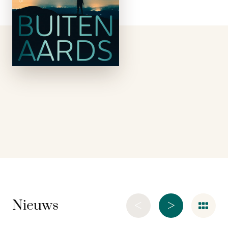
astronomen: ons
zonnestelsel is
onlangs bezocht door
geavanceerde
buitenaardse
technologie afkomstig
van een verre
ster.Eind 2017 zagen
wetenschappers van
een Hawaïaans …
<
>
Nieuws