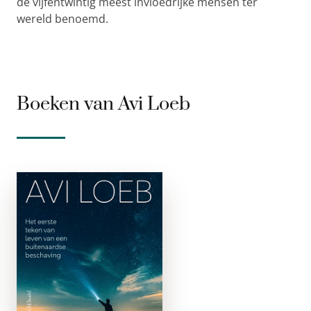
de vijfentwintig meest invloedrijke mensen ter
wereld benoemd.
Boeken van Avi Loeb
Buitenaards
e-boek
Het baanbrekende
verhaal van een van
’s werelds
belangrijkste