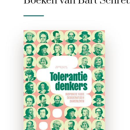
Boeken van Bart Schre
Tolerantiedenkers
paperback
Wat kunnen denkers als
Erasmus, Karl Popper en
Martha Nussbaum ons leren
over tolerantie als antwoord
op moeizaam samenleven,
politieke radicalisering en
zorgen over polarisatie? In
Tolerantiedenkers gidsen
vooraanstaande auteurs …