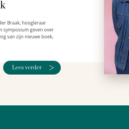
ak
der Braak, hoogleraar
 een symposium geven over
ing van zijn nieuwe boek,
>
Lees verder