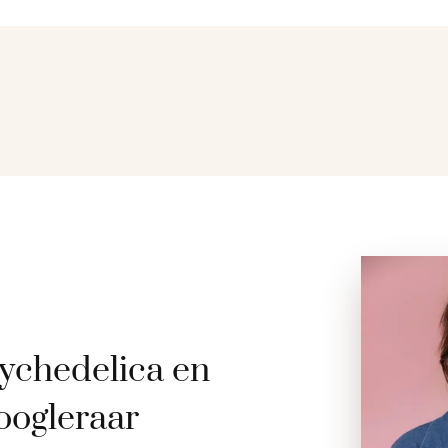
ychedelica en
oogleraar