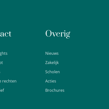
act
Overig
ights
Nieuws
pt
Zakelijk
s
Scholen
 rechten
Acties
ief
Brochures