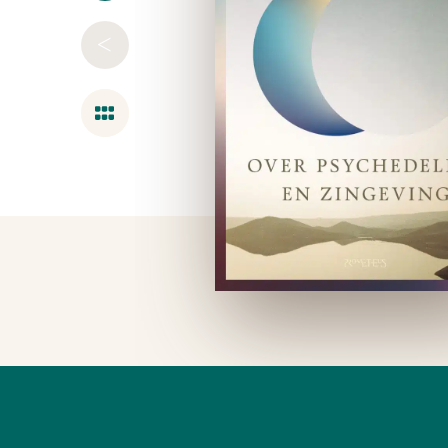
<
Overzicht