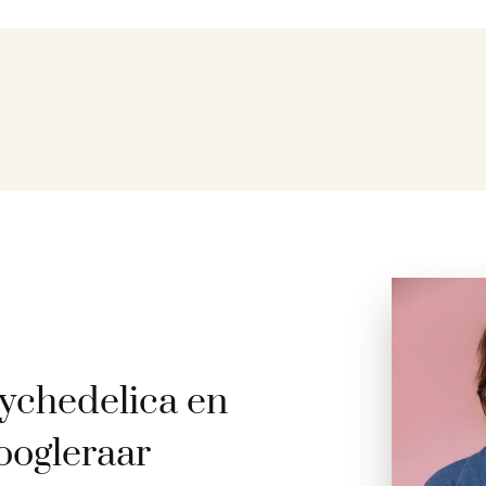
ychedelica en
oogleraar