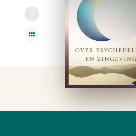
<
Overzicht