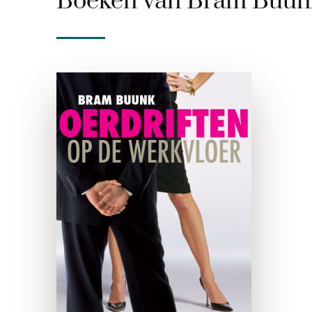
Boeken van Bram Buun
Oerdriften op de
werkvloer
e-boek
We wedijveren met onze
collega’s om nutteloze zaken
als kamergrootte, vertonen
ongewenst en gewenst
seksueel gedrag op de
werkvloer, pesten onze
collega’s, roddelen om er zelf
beter van te worden, …