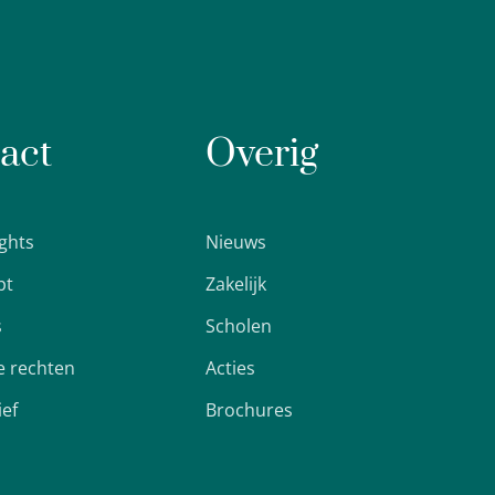
act
Overig
ights
Nieuws
pt
Zakelijk
s
Scholen
 rechten
Acties
ief
Brochures