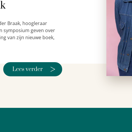
ak
der Braak, hoogleraar
 een symposium geven over
ing van zijn nieuwe boek,
>
Lees verder