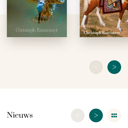
de nieuwe roman van
wonderdieren 
de auteur van
vergezeld door dr
grootse romans als
van zijn mee
Atlas van een bange
begaaf
man en Cox of …
edelsmeden 
instrumentmake
reist de Engel
meesterklokkenmak
Alister Cox naar h
hof van 
machtigste man
<
>
<
>
Nieuws