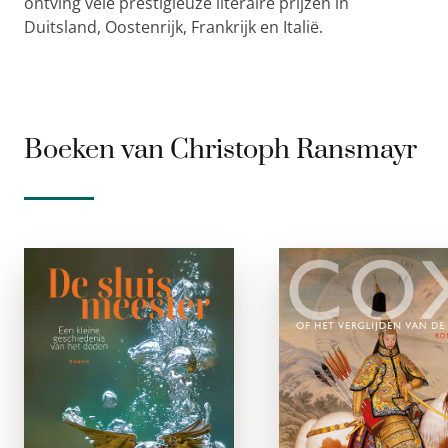
ontving vele prestigieuze literaire prijzen in
Duitsland, Oostenrijk, Frankrijk en Italië.
Boeken van Christoph Ransmayr
De
Cox of he
Sluismeester
verglijden va
de ti
paperback
e-boe
‘Mijn vader heeft vijf
mensen gedood.’ Het
Met een schip v
is de eerste zin van
mechanisc