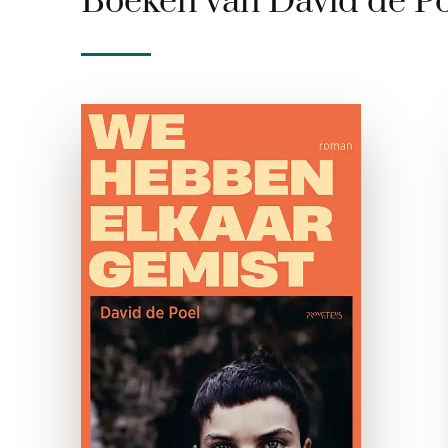
Boeken van David de Po
We hebben elkaar
gemist
paperback
Na het plotselinge overlijden
van zijn moeder blijft de
zesjarige Bastiaan met zijn
vader achter. Al snel meldt
zich een nieuwe vrouw. Op
het eerste gezicht lijkt er
weinig mis …