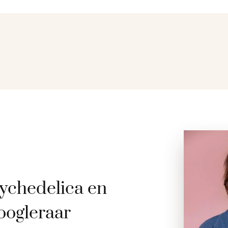
ychedelica en
oogleraar