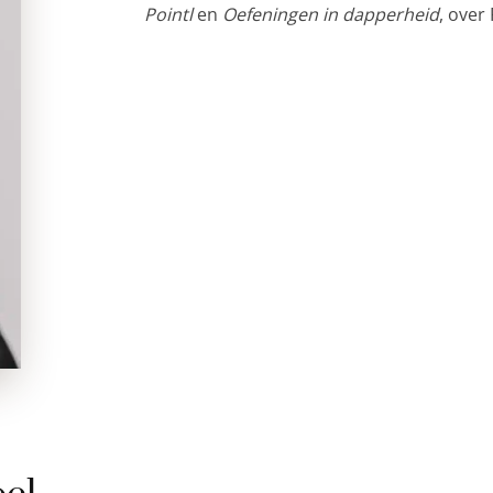
Pointl
en
Oefeningen in dapperheid
, over