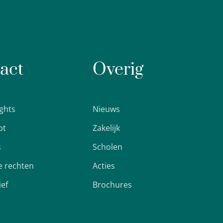
act
Overig
ights
Nieuws
pt
Zakelijk
s
Scholen
 rechten
Acties
ief
Brochures