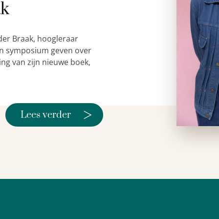
ak
der Braak, hoogleraar
 een symposium geven over
ing van zijn nieuwe boek,
>
Lees verder