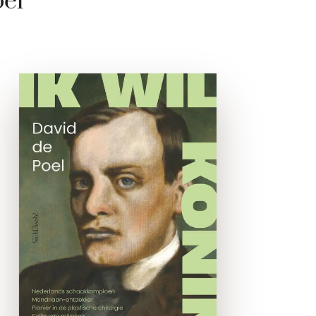
el
Ik wil koning zijn
e-boek
Johannes Esser (1877-1946)
hoort thuis in het rijtje
Albert Einstein, Hugo de
Vries en Wilhelm Röntgen.
Hij was Nederlands
schaakkampioen,
Mondriaan-ontdekker,
pionier in de plastische
chirurgie en selfmade
miljonair. En …