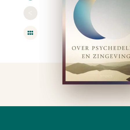
<
Overzicht