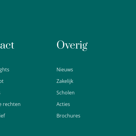
act
Overig
ights
Nieuws
pt
Zakelijk
s
Scholen
 rechten
Acties
ief
Brochures