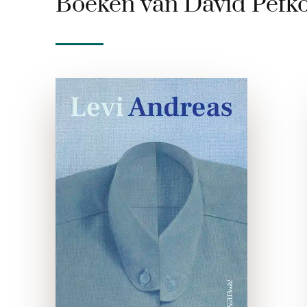
Boeken van David Pefk
Levi Andreas
paperback
Rosa studeerde ooit
psychologie, nu slijt ze haar
dagen op de strijkafdeling
van een stomerij. ’s Avonds
zit ze alleen thuis en ervaart
grote leegte. Haar moeder
heeft zichzelf van …