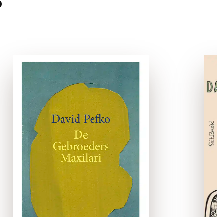
o
De Gebroeders
Maxilari
gebonden
Als de jonge broers Levi en
Ze’ev Maxilari bij de
mysterieuze juwelier
Silbernberg een groot en
schitterend geheim
ontdekken en ze
onverwachts handlangers
worden in het terugdraaien
van een immense …