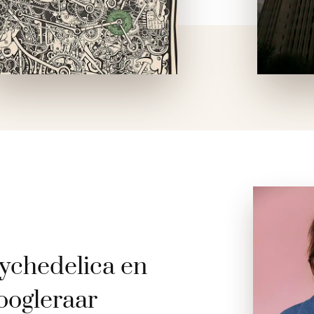
hanteerde …
ychedelica en
oogleraar