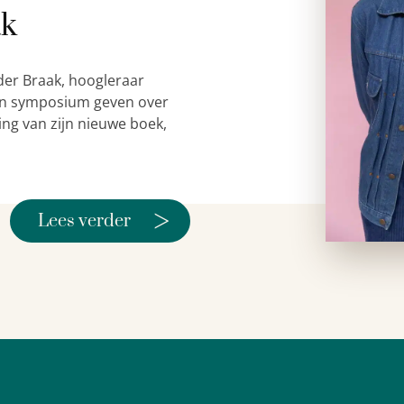
ak
der Braak, hoogleraar
 een symposium geven over
ing van zijn nieuwe boek,
>
Lees verder