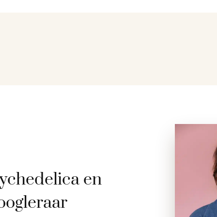
ychedelica en
oogleraar