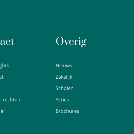
act
Overig
ights
Nieuws
pt
Zakelijk
s
Scholen
 rechten
Acties
ief
Brochures