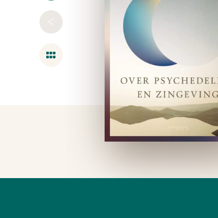
<
Overzicht