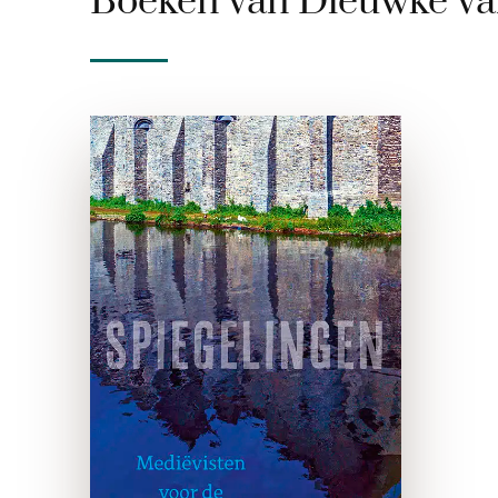
Boeken van Dieuwke va
Spiegelingen
paperback
Het middeleeuwse verleden
is herkenbaar en
bevreemdend tegelijk. Het
werkt als spiegel en verdiept
juist daardoor het beeld van
onze eigen tijd en eigen
wereld. Het kan ons
bevrijden van …