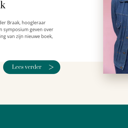
ak
der Braak, hoogleraar
 een symposium geven over
ing van zijn nieuwe boek,
>
Lees verder