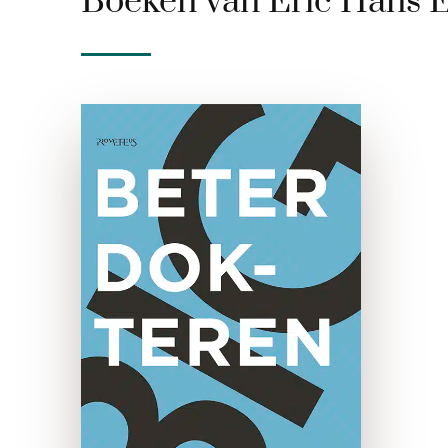
Boeken van Eric Hans 
Beter dokteren
paperback
Hoe weet een patiënt of de
dokter goed is in zijn vak? En
wie kan dat beoordelen? De
politiek, overheid,
patiëntenorganisaties en
media oefenden druk uit op
dokters en ziekenhuizen …