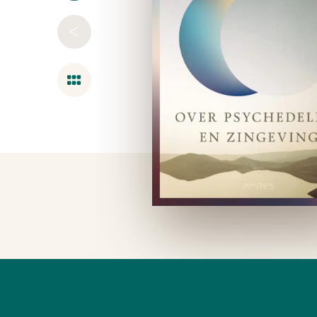
<
Overzicht