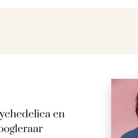
ychedelica en
oogleraar