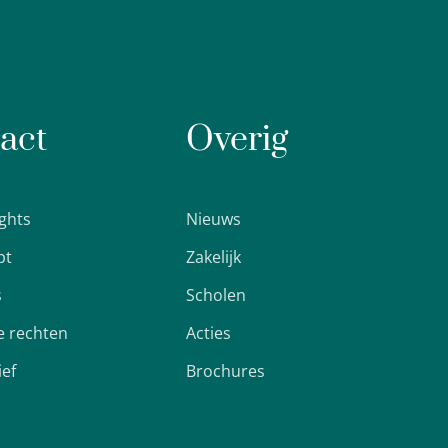
act
Overig
ights
Nieuws
pt
Zakelijk
s
Scholen
 rechten
Acties
ief
Brochures