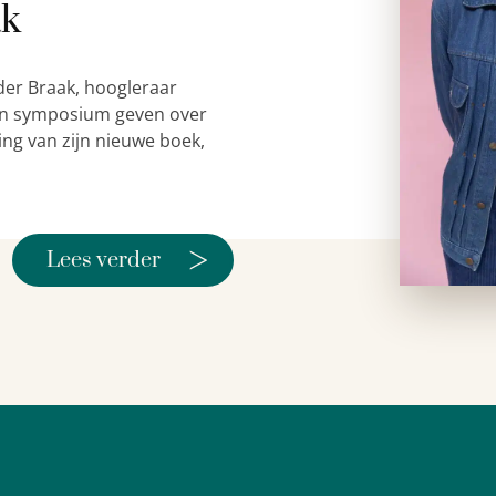
ak
der Braak, hoogleraar
 een symposium geven over
ing van zijn nieuwe boek,
>
Lees verder