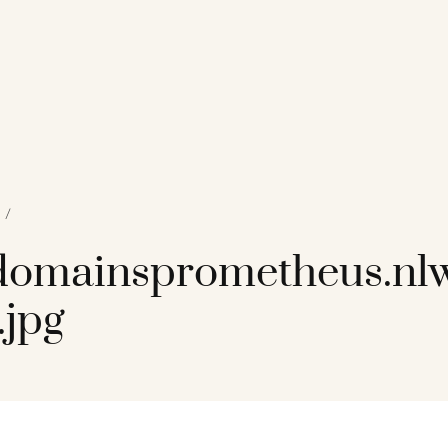
/
omainsprometheus.nl
.jpg