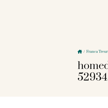
/
Franca Treur
homed
52934