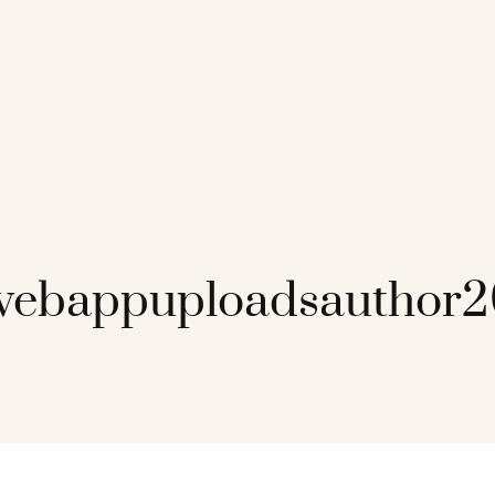
webappuploadsauthor