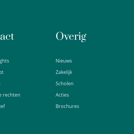
act
Overig
ights
Nieuws
pt
Zakelijk
s
Scholen
 rechten
Acties
ief
Brochures