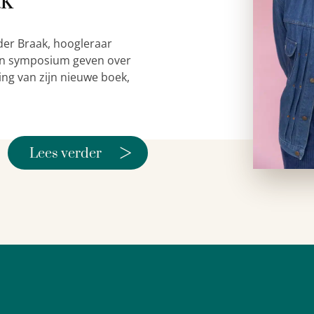
ak
der Braak, hoogleraar
 een symposium geven over
ing van zijn nieuwe boek,
>
Lees verder