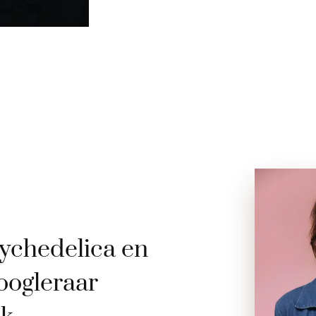
ychedelica en
oogleraar