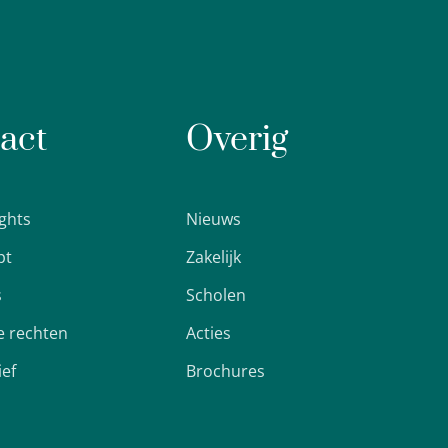
act
Overig
ights
Nieuws
pt
Zakelijk
s
Scholen
 rechten
Acties
ief
Brochures