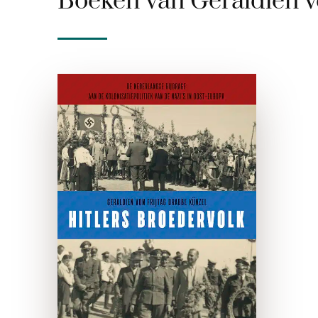
Boeken van Geraldien v
Hitlers broedervolk
e-boek
Pioniers heten zij, de ruim
vijfduizend Nederlandse
burgers die na de Duitse
aanval op de Sovjet-Unie in
1941 naar het bezette oosten
trokken om daar, op ‘oude
Germaanse bodem’, een …