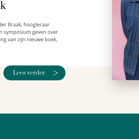
ak
der Braak, hoogleraar
 een symposium geven over
ing van zijn nieuwe boek,
>
Lees verder