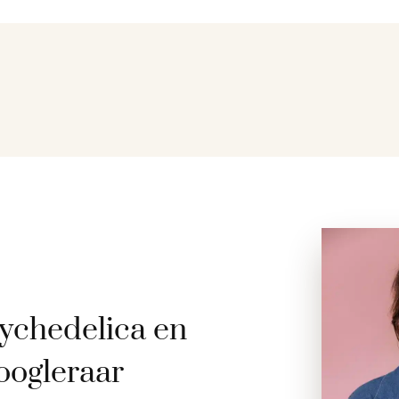
ychedelica en
oogleraar