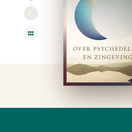
<
Overzicht