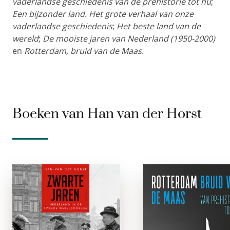
vaderlandse geschiedenis van de prehistorie tot nu
;
Een bijzonder land. Het grote verhaal van onze
vaderlandse geschiedenis
;
Het beste land van de
wereld
;
De mooiste jaren van Nederland (1950-2000)
en
Rotterdam, bruid van de Maas
.
Boeken van Han van der Horst
Zwarte jaren
Rotterdam 
bruid van d
e-boek
Maa
In deze dagen vol