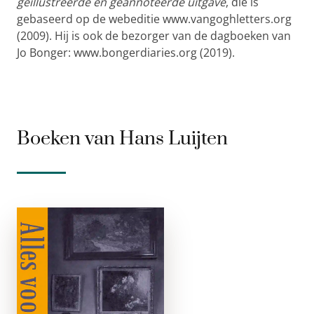
geïllustreerde en geannoteerde uitgave
, die is
gebaseerd op de webeditie www.vangoghletters.org
(2009). Hij is ook de bezorger van de dagboeken van
Jo Bonger: www.bongerdiaries.org (2019).
Boeken van Hans Luijten
Alles voor
Vincent
paperback
‘Het is zo fijn aan het