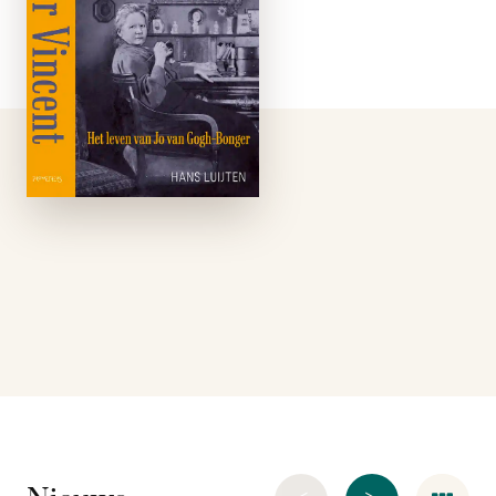
eind van mijn leven,
na zo veel jaren van
onverschilligheid,
vijandigheid zelfs van
het publiek tegenover
Vincent en zijn werk,
te voelen dat de …