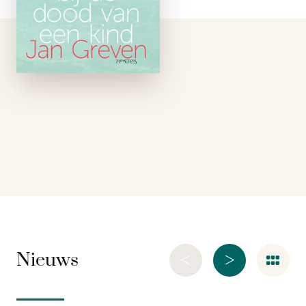
leven kantelde. Eerst
overheerste de
verbijstering, daarna
kwamen de vragen.
Wat betekent haar
dood voor …
<
>
Nieuws