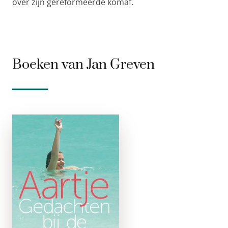
over zijn gereformeerde komaf.
Boeken van Jan Greven
Aartje
e-boek
Op 7 januari 2012
stierf Aartje Greven
(38) volkomen
onverwacht aan een
hartaanval. Het hele