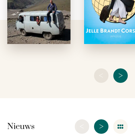
Olympische
Vergeet alles wat 
Winterspelen in Sotsji
denkt te weten ov
gehouden, aan de
vakantie viere
voet van de
Reizen door e
Kaukasus, de
moeilijk land is ni
machtige bergrug die
ontspannen, en va
van de Zwarte naar
heel erg lastig. Ma
de Kaspische Zee
dat maakt h
loopt. …
natuurlijk ook leuk.
<
>
<
>
Nieuws