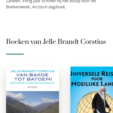
Landen
. Vorig jaar schreef hij het essay voor de
Boekenweek,
Arctisch dagboek
.
Boeken van Jelle Brandt Corstius
Van Bakoe tot
Universel
Batoemi
Reisgids voo
Moeilijk
e-boek
Lande
In het voorjaar van
e-boe
2014 worden de