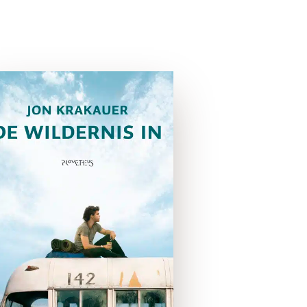
De Wildernis in
paperback
In april 1992 lift de 24-jarige
Chris McCandless naar
Alaska om daar de wildernis
in te trekken, met niet meer
dan een geweer en tien
pond rijst op zak. Hij …