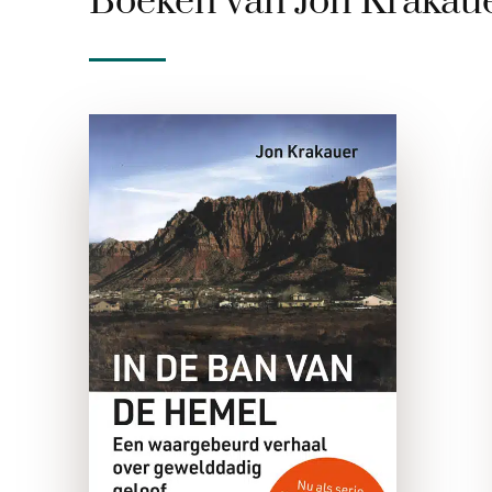
Boeken van Jon Krakau
In de ban van de
hemel
e-boek
In 1984 vermoordden de
twee mormoonse broers Ron
en Dan Lafferty op gruwelijke
wijze de vrouw en baby van
hun broer. De dubbele
moord was niet alleen
opmerkelijk vanwege de …