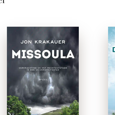
er
Missoula
e-boek
Een onderzoek van het
Amerikaanse ministerie van
Justitie uit 2014 toont aan
dat in Amerika elk jaar zeker
110.000 vrouwen tussen de
18 en 24 jaar te maken
krijgen met …