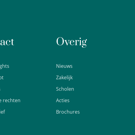
act
Overig
ights
Nieuws
pt
Zakelijk
s
Scholen
 rechten
Acties
ief
Brochures