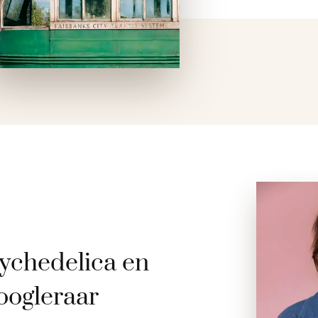
ychedelica en
oogleraar