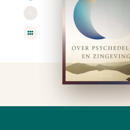
<
Overzicht