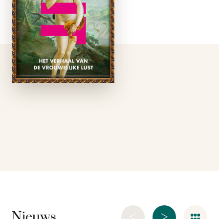
als zachte,
weelderige figuren,
liggend op een
fluwelen bank met
cupido’s die hen wijn
inschenken. Maar
ooit waren ze anders:
wreed, machtig,
angstaanjagend. …
<
>
Nieuws