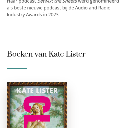
Haar podcast
Betwixt the Sheets
werd genomineerd
als beste nieuwe podcast bij de Audio and Radio
Industry Awards in 2023.
Boeken van Kate Lister
Clit
paperback
We denken vaak aan
Aphrodite en Venus