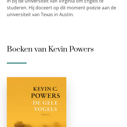
in bij de universiteit van Virginia om Engels te
studeren. Hij doceert op dit moment poëzie aan de
universiteit van Texas in Austin.
Boeken van Kevin Powers
De Gele vogels
e-boek
Elke oorlog heeft zijn
eigen, definitieve
romans. De Eerste