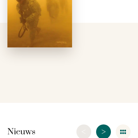
Wereldoorlog heeft
Im Westen nichts
Neues en A Farewell
to Arms. De Tweede
Wereldoorlog heeft
Catch-22. Het jaar
2012 ziet de …
<
>
Nieuws