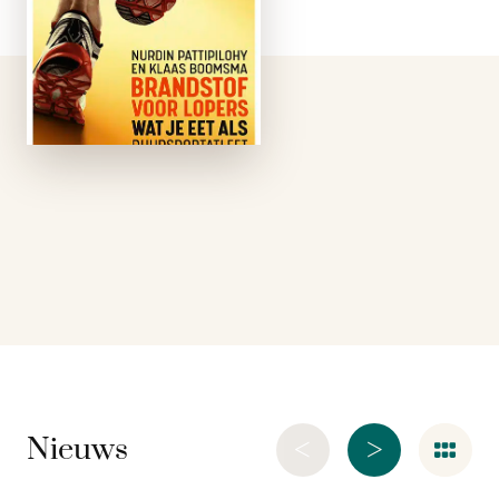
Pattipilohy is
voedingsdeskundige
en trainer bij de
Amsterdamse
Vondelgym en heeft
helemaal niets met
hardlopen. Klaas
Boomsma is zijn
collega en …
<
>
Nieuws