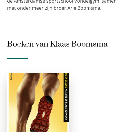
de Amsterdamse sportschool Vondelgym, samen
met onder meer zijn broer Arie Boomsma.
Boeken van Klaas Boomsma
Brandstof voor
lopers
e-boek
Sterk en gezond met
Arie en Klaas
Boomsma Nurdin