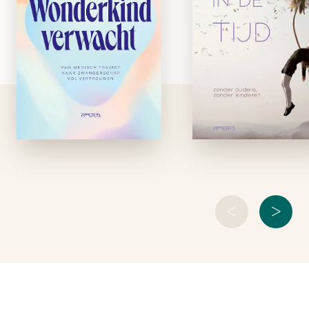
De What to Expect
In Een eiland in 
When You’re
tijd beschrij
Expecting na een
Marieke Poelma
fertiliteitstraject.
met een combinat
Wonderkind verwacht
van totale openhe
is een unieke gids
en sterk reflecti
voor vrouwen die een
vermogen de jaren 
medisch traject
de wachtkamer v
hebben afgelegd om
nieuw leven. Do
zwanger te worden.
hormoonaandoeni
Het bevat …
PCOS
<
>