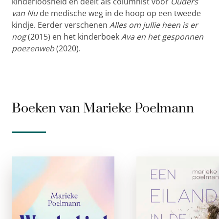
kinderloosheid en deelt als columnist voor
Ouders
van Nu
de medische weg in de hoop op een tweede
kindje. Eerder verschenen
Alles om jullie heen is er
nog
(2015) en het kinderboek
Ava en het gesponnen
poezenweb
(2020).
Boeken van Marieke Poelmann
Wonderkind
Een Eiland i
verwacht
de ti
gebonden
paperbac