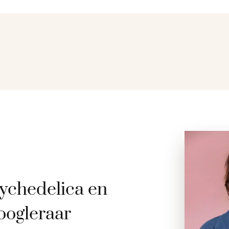
ychedelica en
oogleraar