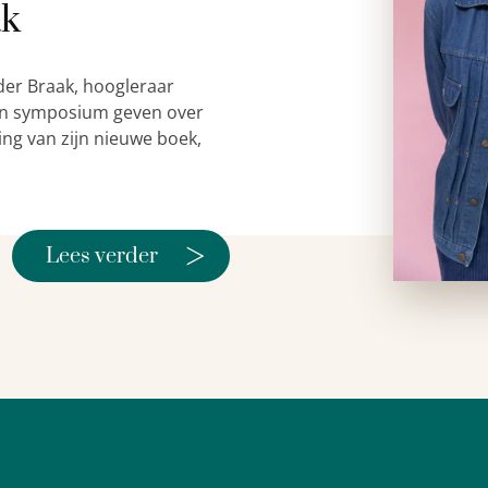
ak
der Braak, hoogleraar
 een symposium geven over
ing van zijn nieuwe boek,
>
Lees verder