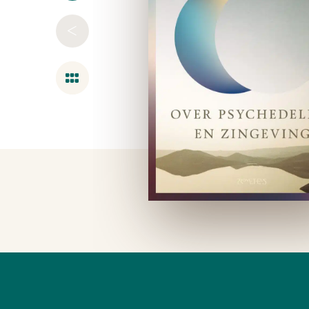
<
Overzicht