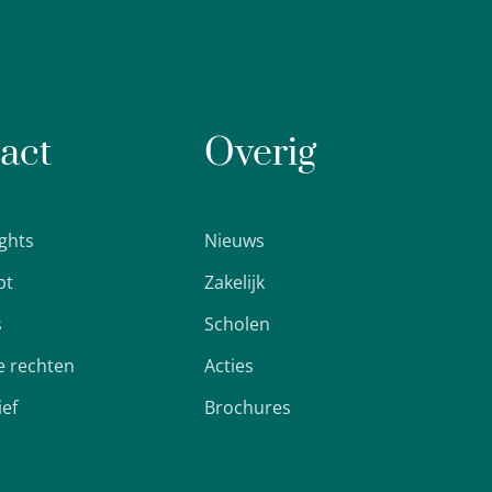
act
Overig
ights
Nieuws
pt
Zakelijk
s
Scholen
 rechten
Acties
ief
Brochures