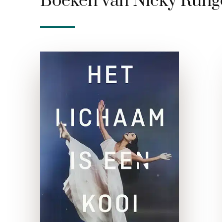
Boeken van Nicky Rung
Het Lichaam is een
kooi
paperback
Op het hoogtepunt van haar
danscarrière maakt rijzende
ster en voormalig
wonderkind Dominique
Petrovna een fatale misstap.
Tijdens een groots optreden
in de Opéra Garnier in
Parijs, waar ze de …