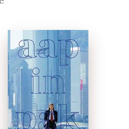
e
Aap in pak
e-boek
‘Ben je bekend met de
stelling van de eindeloos
typende apen?’ vraag ik.Hij
antwoordt niet.‘Neem een
aap en plaats deze in
schrijverskostuum voor een
typmachine. Instrueer het
beest om steeds …