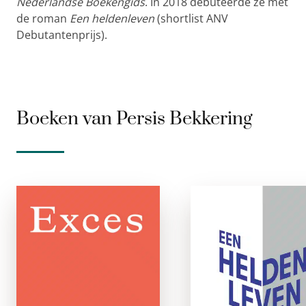
Nederlandse Boekengids
. In 2018 debuteerde ze met
de roman
Een heldenleven
(shortlist ANV
Debutantenprijs).
Boeken van Persis Bekkering
Exces
Ee
Heldenleve
paperback
e-boe
Na een instabiele
jeugd die haar langs
Igor, of igor zoals h
een rijtje dubieuze
zelf beweert, is e