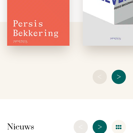
vaderfiguren voert,
held. Hij kan alles, 
staat danseres Nim
wat hij nog niet k
op het punt
leert hij sneller d
volwassen te worden.
iedereen. E
Ze heeft de tijd mee:
uitzondering, d
de jaren tachtig zijn
zichzelf niettem
…
genereus
<
>
<
>
Nieuws