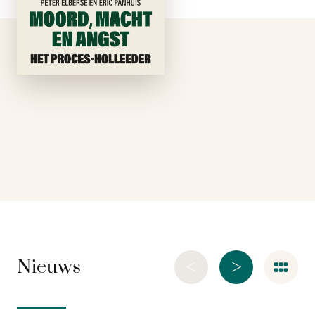
liquidaties.’Willem
HolleederIedereen
kent Willem
Holleeder. Hij is met
afstand de bekendste
boef van Nederland,
het …
<
>
Nieuws