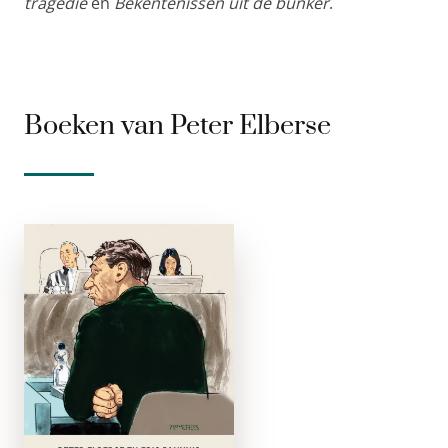
tragedie
en
Bekentenissen uit de bunker
.
Boeken van Peter Elberse
Moord, macht
en angst
e-boek
‘Natuurlijk ben ik een
grote boef, maar dat
betekent niet dat ik
opdrachten geef voor