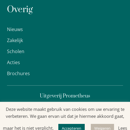
Overig
Nieuws
Zakelijk
Scholen
Acties
Brochures
Uitgeverij Prometheus
Deze website maakt gebruik van cookies om uw ervaring te
verbeteren. We gaan ervan uit dat je hiermee akkoord gaat,
Algemene voorwaarden
maar het is niet verplicht.
Lees
Accepteren
Weigeren
Privacyverklaring