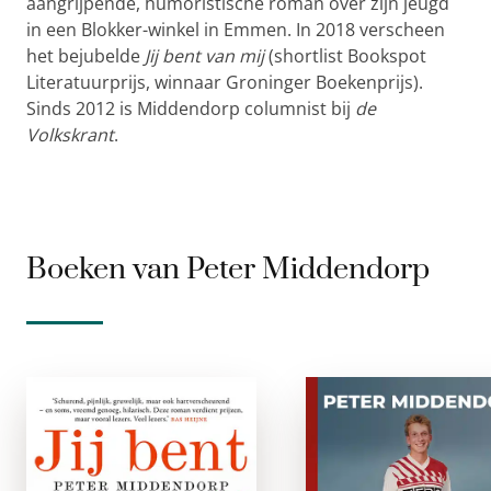
aangrijpende, humoristische roman over zijn jeugd
in een Blokker-winkel in Emmen. In 2018 verscheen
het bejubelde
Jij bent van mij
(shortlist Bookspot
Literatuurprijs, winnaar Groninger Boekenprijs).
Sinds 2012 is Middendorp columnist bij
de
Volkskrant
.
Boeken van Peter Middendorp
Jij bent van mij
De Dood en d
gladiole
paperback