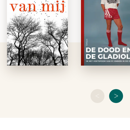
e-boe
Op een nacht
vergrijpt Tille
In het seizoen 201
Storkema, een jonge
2019 speelde 
boer en vader van
Emmen als eers
twee kleine kinderen,
Drentse voetbalcl
zich bij een fietspad
ooit in de Eredivisi
aan een zestienjarig
Werd het e
meisje uit het dorp.
eenmalig avontu
De volgende ochtend
voor de club met 
wordt …
kleinste begrotin
het lachertje van
<
>