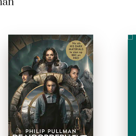
man
Noorderlichttrilogie
paperback
De Noorderlicht-trilogie is de
spannendste trilogie ooit
geschreven, nu als tv-serie
Het gouden kompas is het
boek van de zoektocht van
Lyra naar haar verdwenen
vriend Roger, die haar naar
…