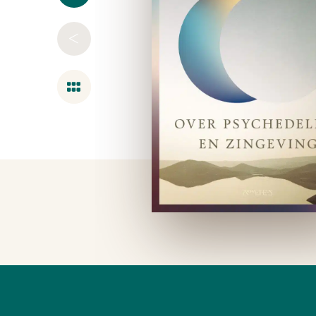
<
Overzicht