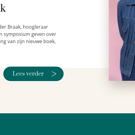
ak
der Braak, hoogleraar
 een symposium geven over
ing van zijn nieuwe boek,
>
Lees verder