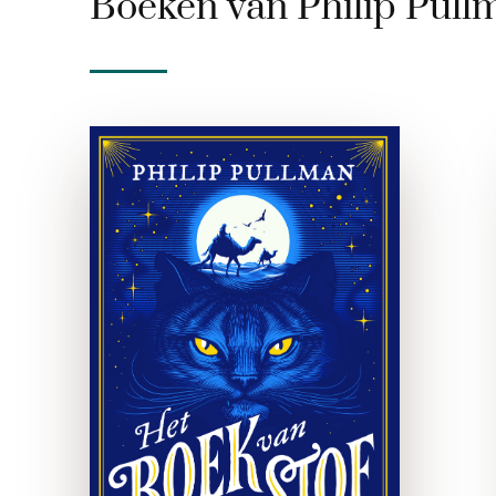
Boeken van Philip Pull
Het Boek van Stof,
deel 3: Het
rozenveld
paperback
In het meeslepende slotdeel
van Het boek van Stof volgen
we de zoektocht van Lyra
naar haar geliefde daemon
Pan. Een reis naar het
oosten, waar gruwelijke
vogels en een …