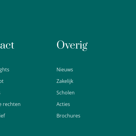
act
Overig
ights
Nieuws
pt
Zakelijk
s
Scholen
 rechten
Acties
ief
Brochures