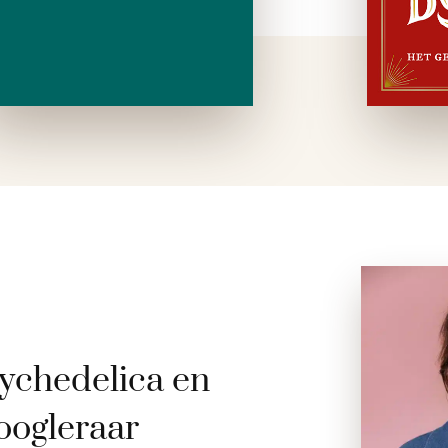
ychedelica en
oogleraar