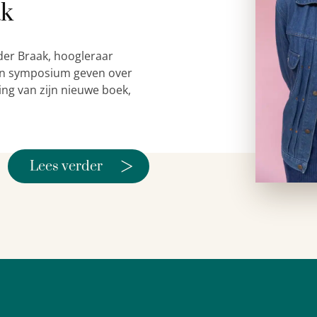
ak
der Braak, hoogleraar
 een symposium geven over
ing van zijn nieuwe boek,
>
Lees verder