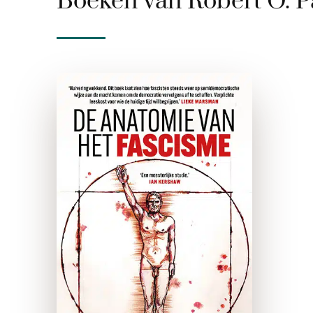
Boeken van Robert O. P
De Anatomie van
het fascisme
paperback
Dertig jaar geleden gold het
als een woord uit het
verleden, vandaag de dag
duikt het bijna elke dag wel
op in een krant, talkshow of
kroeg: fascisme. Maar wat …