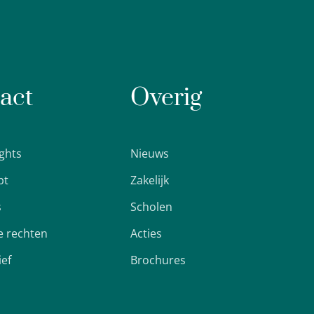
act
Overig
ights
Nieuws
pt
Zakelijk
s
Scholen
 rechten
Acties
ief
Brochures