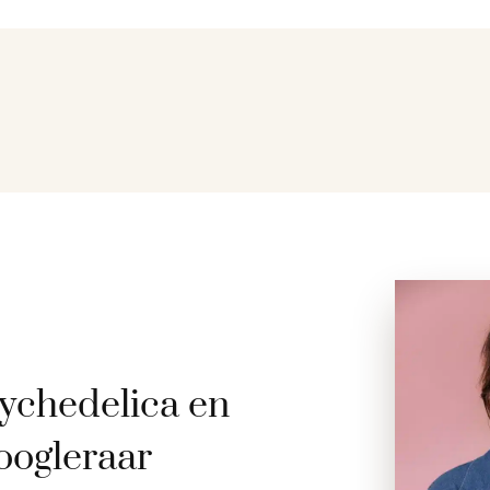
ychedelica en
oogleraar