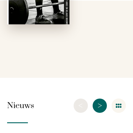
die in beweging
blijven tijdens hun
zwangerschap
herstellen beter van
hun bevalling. Leuk
en aardig, maar …
<
>
Nieuws