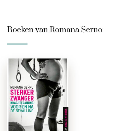
Boeken van Romana Serno
Sterker
zwanger
e-boek
Sterk en gezond met
Arie en Klaas
Boomsma Trainen
tijdens je
zwangerschap.
Aanstaande moeders