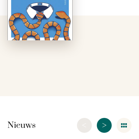
VVD aan de knoppen.
Ze noemt zich dé
liberale partij van
Nederland, maar
doet het liberalisme
vooral geweld aan. Zo
pronkt de partij met
de ‘hardwerkende …
<
>
Nieuws