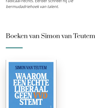
radicaal-rechts. Eerder schreef hij
De
bermudadriehoek van talent
.
Boeken van Simon van Teutem
Waarom een
echte liberaal
geen VVD
stemt
paperback
Vijftien jaar zat de