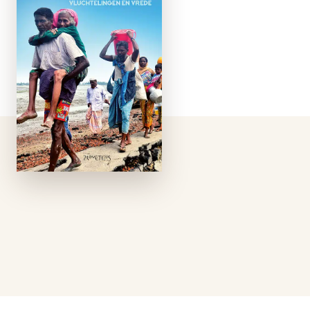
In de jaren negentig
en nul vonden grote
humanitaire crises
plaats als gevolg van
oorlog en repressie.
Van Ethiopië tot Oost-
Timor en van
Joegoslavië tot de
Rohingya uit
Myanmar – …