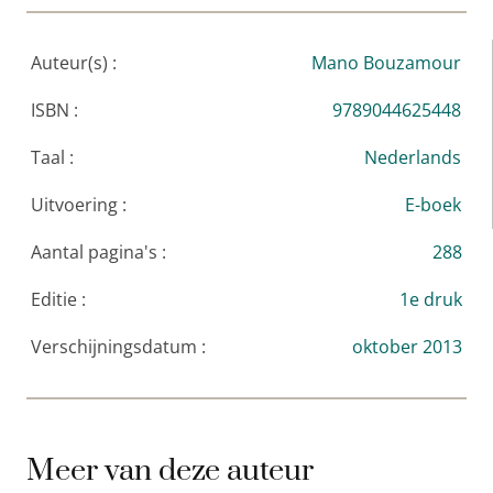
moet iedereen dit lezen. En nu heeft-ie het op papier
gekregen.’
joris luyendijk
Auteur(s) :
Mano Bouzamour
ISBN :
9789044625448
Taal :
Nederlands
Uitvoering :
E-boek
Aantal pagina's :
288
Editie :
1e druk
Verschijningsdatum :
oktober 2013
Meer van deze auteur