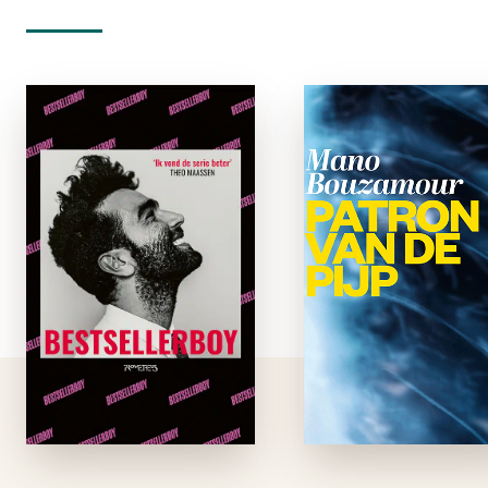
Bestsellerboy
Patron van d
Pij
paperback
paperbac
Mohamed Zebbi, een
jongen van de straat,
Op 28 decemb
heeft één droom: de
hoort een vader zi
literaire wereld
doodvonni
bestormen. Wanneer
uitgezaai
zijn debuutroman
longkanker. N
Mohamed, de proleet
diezelfde dag wor
verschijnt, is zijn
hij door zijn ouds
naam in één klap
zoon op een vliegtu
gevestigd. Maar zijn
naar Dubai gezet. 
…
daar in de zon