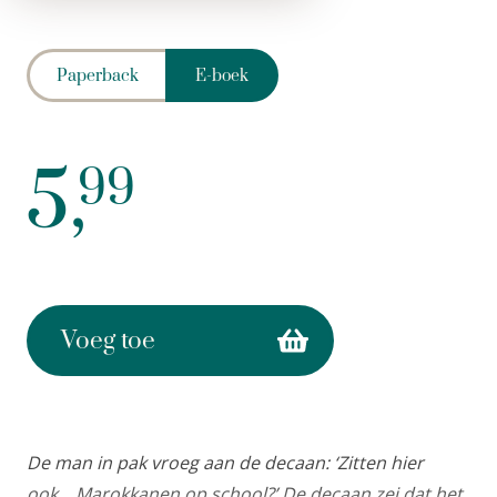
Paperback
E-boek
5,
99
Voeg toe
De man in pak vroeg aan de decaan: ‘Zitten hier
ook… Marokkanen op school?’ De decaan zei dat het