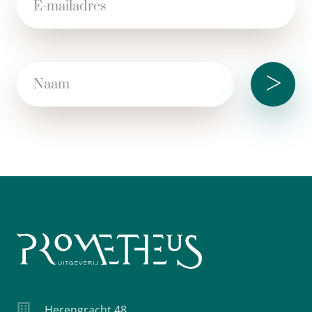
>
Herengracht 48