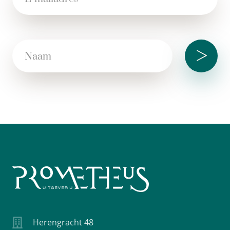
>
Herengracht 48