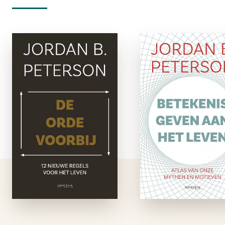
‘Peterson is geen gebrek aan empathie te verwijten.
Hij is als een vaderfiguur.’
Trouw
De Orde
Betekeni
voorbij
geven aan he
leve
paperback
paperbac
Met 12 regels voor
het leven leerde
Waarom zi
Jordan B. Peterson
ideologieën 
miljoenen mensen
gevaarlijk? 
van over de hele
waarom gedijen 
wereld wat de beste
met al hun kwalij
remedie is tegen de
versimpeling juist 
alomaanwezige chaos
onze ‘sceptische’ ti
in ons leven: eeuwige
zo goed? In Beteken
…
geven aan het lev
laat de Canadese