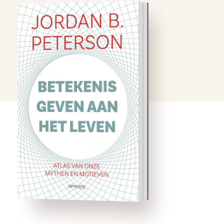
Waarom zijn ideologieën
zo gevaarlijk? En waarom
gedijen ze met al hun
kwalijke versimpeling juist
in onze ‘sceptische’ tijd zo
goed? In Betekenis geven
aan het leven laat de
Canadese cultuurcriticus
Jordan B. Peterson,
uitdagend als altijd, zien
waarom wij …