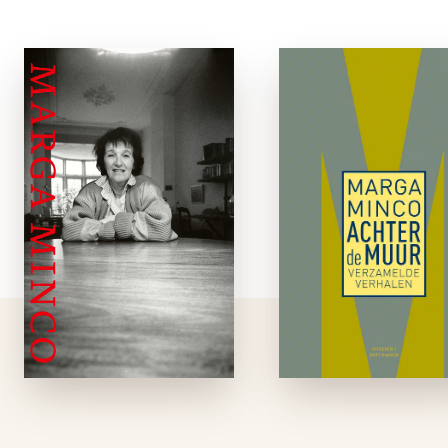
Verzameld
Achter d
werk
muu
e-boek
e-boe
Vijf romans en iets
Achter de muur bev
meer dan vijftig
de verzamelde 
verhalen. Korte titels.
voor deze uitga
Weinig woorden.
herziene verhal
Wars van pathetiek,
van Marga Minco u
met een scherp
de periode 1951 t
gevoel voor timing en
nu. De onderwerp
de absurditeit van
zijn divers, maar 
het menselijk tekort,
hebben eenzelf
liet Marga …
onderlaag