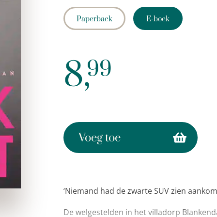
Paperback
E-boek
8,
99
Voeg toe
‘Niemand had de zwarte SUV zien aankom
De welgestelden in het villadorp Blankenda