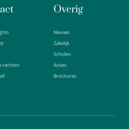
act
Overig
ights
Nieuws
pt
Zakelijk
s
Scholen
 rechten
Acties
ief
Brochures