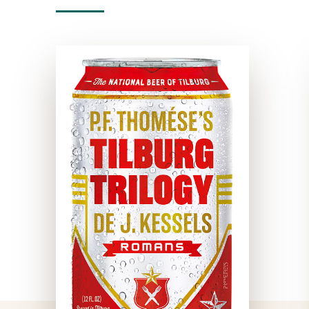
Tilburg Trilogy
e-boek
P.F. Thomése’s Tilburgse
vriend J. Kessels groeide
tegen zijn zin uit tot een
heus cultfenomeen. Er
kwamen de onvermijdelijke
t-shirts, speciale asbakken
en een J. Kessels-fandag. En
natuurlijk de verfilming: …