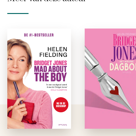
Mad About the
Bridget Jone
Boy
Het nieuw
dagboe
paperback
e-boe
Nieuw decennium.
Nieuw dagboek. Wat
Na het verschijn
doe je als de
van haar eers
zestigste verjaardag
dagboek we
van een vriendin op
Bridget Jones e
dezelfde dag valt als
voorbeeld voor vele
de dertigste
Met haar hilarisc
verjaardag van je
dagboeknotiti
lover? Is het moreel
veroverde Bridg
verwerpelijk om …
een internationa