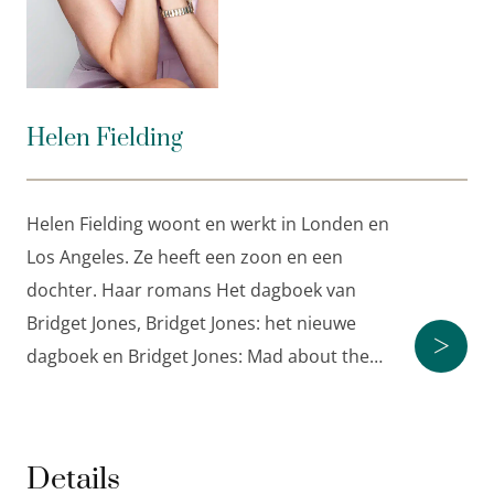
Grant, maar mét Patrick Dempsey. En met Emma
Thompson!
Helen Fielding woont en werkt in Londen en Los
Angeles. Ze heeft een zoon en een dochter. Haar
Helen Fielding
romans
Het dagboek van Bridget Jones
,
Bridget
Jones: het nieuwe dagboek
en
Bridget Jones: Mad
about the Boy
verschenen in veertig landen en er
Helen Fielding woont en werkt in Londen en
werden miljoenen exemplaren van verkocht.
Los Angeles. Ze heeft een zoon en een
dochter. Haar romans Het dagboek van
Bridget Jones, Bridget Jones: het nieuwe
>
dagboek en Bridget Jones: Mad about the…
Details