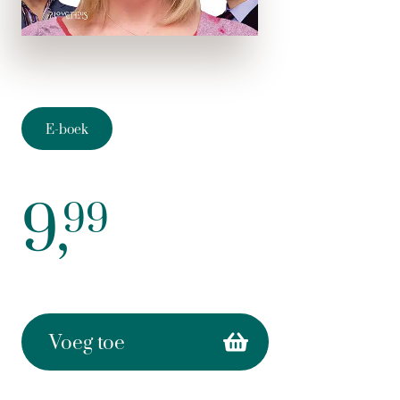
E-boek
9,
99
Voeg toe