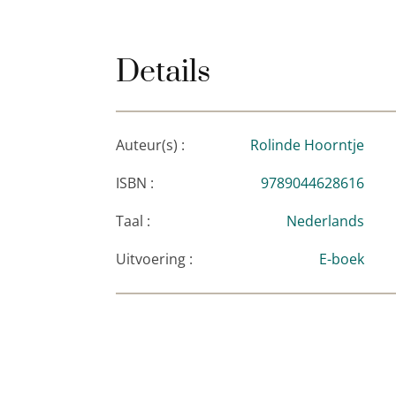
door zich onder te dompelen in een subcul
volledig deel van uitmaakt.
Details
Auteur(s) :
Rolinde Hoorntje
ISBN :
9789044628616
Taal :
Nederlands
Uitvoering :
E-boek