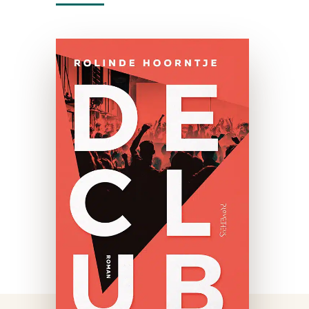
De Club
e-boek
Shane heeft altijd het idee
gehad dat hij iets creatiefs
zou moeten doen. Gewoon
iets leuks, met muziek of met
kunst. Na een flutstudie en
vijf tijdelijke contracten op rij
…