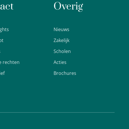
act
Overig
ights
Nieuws
pt
Zakelijk
s
Scholen
 rechten
Acties
ief
Brochures