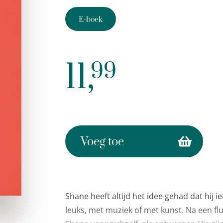
E-boek
11,
99
Voeg toe
Shane heeft altijd het idee gehad dat hij 
leuks, met muziek of met kunst. Na een fluts