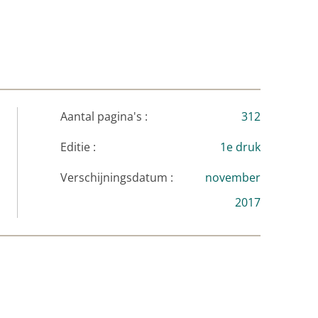
tuur, een wereld kan schetsen waar je tijdelijk
Aantal pagina's :
312
Editie :
1e druk
Verschijningsdatum :
november
2017