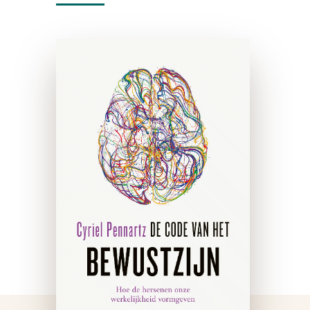
De Code van het
bewustzijn
e-boek
Als je ’s ochtends ontwaakt
uit een diepe slaap merk je
het direct: je bevindt je in
een wereld, met je lijf er
middenin. Je bent terug van
weggeweest. Dat …