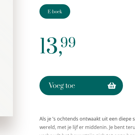
E-boek
13,
99
Voeg toe
Als je ’s ochtends ontwaakt uit een diepe s
wereld, met je lijf er middenin. Je bent t