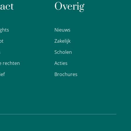
act
Overig
ights
Nieuws
pt
Zakelijk
s
Scholen
 rechten
Acties
ief
Brochures